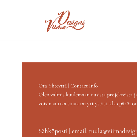
Skip
to
content
Ota Yhteyttä | Contact Info
Olen valmis kuulemaan uusista projekteista ja 
voisin auttaa sinua tai yritystäsi, älä epäröi o
Sähköposti | email: tuula@viimadesig