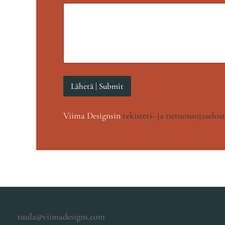
Lähetä | Submit
Viima Designsin
rekisteri- ja tietuosuojaselos
tuula@viimadesigns.com